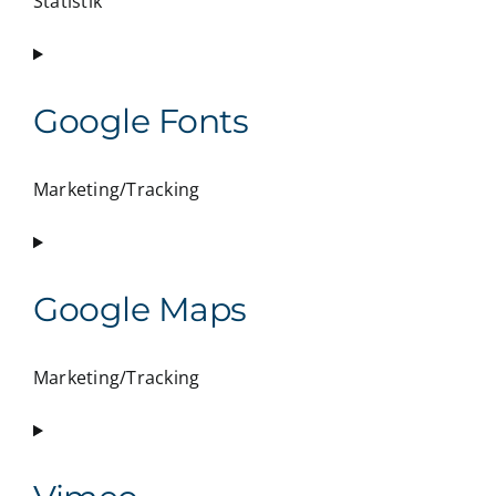
Statistik
Consent
to
service
Google Fonts
google-
analytics
Marketing/Tracking
Consent
to
service
Google Maps
google-
fonts
Marketing/Tracking
Consent
to
service