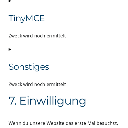
Consent
to
service
TinyMCE
paypal
Zweck wird noch ermittelt
Consent
to
service
Sonstiges
tinymce
Zweck wird noch ermittelt
7. Einwilligung
Consent
to
service
sonstiges
Wenn du unsere Website das erste Mal besuchst,