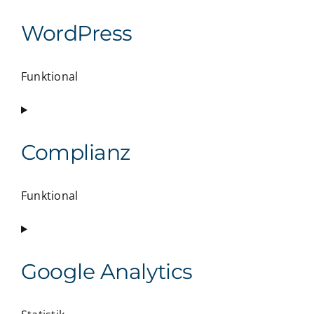
to
service
WordPress
google-
recaptcha
Funktional
Consent
to
service
Complianz
wordpress
Funktional
Consent
to
service
Google Analytics
complianz