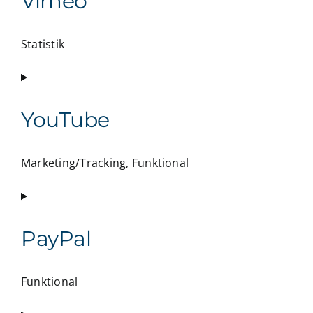
Vimeo
google-
maps
Statistik
Consent
to
service
YouTube
vimeo
Marketing/Tracking, Funktional
Consent
to
service
PayPal
youtube
Funktional