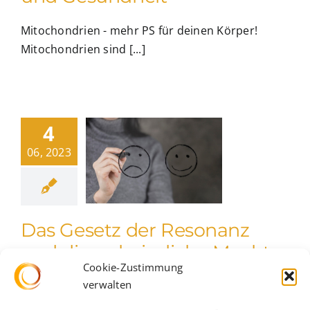
Mitochondrien - mehr PS für deinen Körper!
Mitochondrien sind [...]
4
06, 2023
Das Gesetz der Resonanz
und die unheimliche Macht
Cookie-Zustimmung
der Gedanken: Wie innen, so
verwalten
außen!