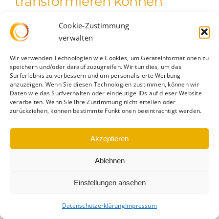
transformieren können
Hast du dich jemals gefragt, wie das Laufen nicht
Cookie-Zustimmung
verwalten
[...]
Wir verwenden Technologien wie Cookies, um Geräteinformationen zu
speichern und/oder darauf zuzugreifen. Wir tun dies, um das
Surferlebnis zu verbessern und um personalisierte Werbung
anzuzeigen. Wenn Sie diesen Technologien zustimmen, können wir
Daten wie das Surfverhalten oder eindeutige IDs auf dieser Website
verarbeiten. Wenn Sie Ihre Zustimmung nicht erteilen oder
zurückziehen, können bestimmte Funktionen beeinträchtigt werden.
Datenschutz
|
Impressum
|
Cookie-Richtlinie
Akzeptieren
Ablehnen
Einstellungen ansehen
Datenschutzerklärung
Impressum