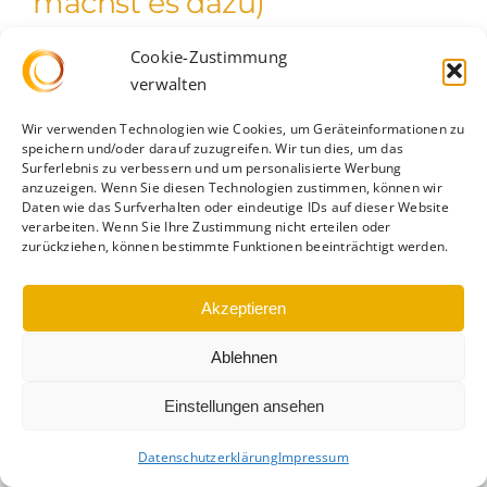
machst es dazu)
Stress ist wie ein schlechter One-Night-Stand.
Cookie-Zustimmung
verwalten
Erst denkst du, [...]
Wir verwenden Technologien wie Cookies, um Geräteinformationen zu
speichern und/oder darauf zuzugreifen. Wir tun dies, um das
Surferlebnis zu verbessern und um personalisierte Werbung
anzuzeigen. Wenn Sie diesen Technologien zustimmen, können wir
Daten wie das Surfverhalten oder eindeutige IDs auf dieser Website
verarbeiten. Wenn Sie Ihre Zustimmung nicht erteilen oder
zurückziehen, können bestimmte Funktionen beeinträchtigt werden.
Datenschutz
|
Impressum
|
Cookie-Richtlinie
Akzeptieren
Ablehnen
Einstellungen ansehen
Datenschutzerklärung
Impressum