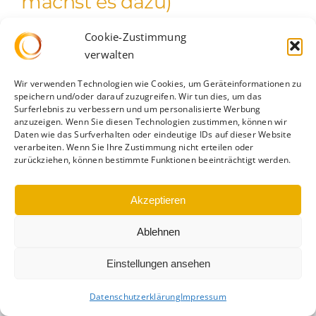
machst es dazu)
Stress ist wie ein schlechter One-Night-Stand.
Cookie-Zustimmung
verwalten
Erst denkst du, [...]
Wir verwenden Technologien wie Cookies, um Geräteinformationen zu
speichern und/oder darauf zuzugreifen. Wir tun dies, um das
Surferlebnis zu verbessern und um personalisierte Werbung
anzuzeigen. Wenn Sie diesen Technologien zustimmen, können wir
Daten wie das Surfverhalten oder eindeutige IDs auf dieser Website
verarbeiten. Wenn Sie Ihre Zustimmung nicht erteilen oder
zurückziehen, können bestimmte Funktionen beeinträchtigt werden.
Datenschutz
|
Impressum
|
Cookie-Richtlinie
Akzeptieren
Ablehnen
Einstellungen ansehen
Datenschutzerklärung
Impressum