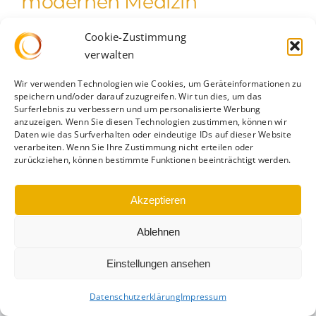
modernen Medizin
In der aufregenden Welt der modernen Medizin
Cookie-Zustimmung
verwalten
enthüllen sich [...]
Wir verwenden Technologien wie Cookies, um Geräteinformationen zu
speichern und/oder darauf zuzugreifen. Wir tun dies, um das
Surferlebnis zu verbessern und um personalisierte Werbung
anzuzeigen. Wenn Sie diesen Technologien zustimmen, können wir
Daten wie das Surfverhalten oder eindeutige IDs auf dieser Website
verarbeiten. Wenn Sie Ihre Zustimmung nicht erteilen oder
zurückziehen, können bestimmte Funktionen beeinträchtigt werden.
Datenschutz
|
Impressum
|
Cookie-Richtlinie
Akzeptieren
Ablehnen
Einstellungen ansehen
Datenschutzerklärung
Impressum